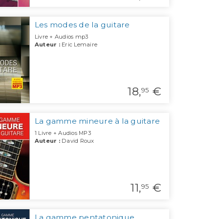
Les modes de la guitare
Livre + Audios mp3
Auteur :
Eric Lemaire
18,
€
95
La gamme mineure à la guitare
1 Livre + Audios MP3
Auteur :
David Roux
11,
€
95
La gamme pentatonique