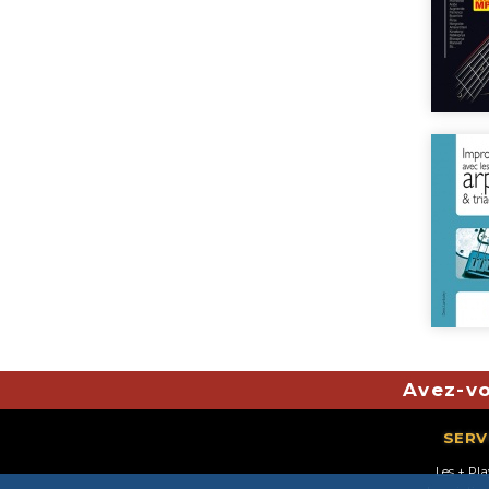
Avez-vo
SERV
Les + Pl