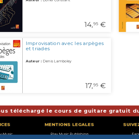
Auteur :
Lionel Constant
14,
€
95
Improvisation avec les arpèges
et triades
Auteur :
Denis Lamboley
17,
€
95
us téléchargé le cours de guitare gratuit d
ICES
MENTIONS LEGALES
SUIVE
ay-Music
Play Music Publishing
Fac