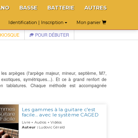
ANO
BASSE
BATTERIE
AUTRES
Identification | Inscription
Mon panier
KIOSQUE
POUR DÉBUTER
 les arpèges (l'arpège majeur, mineur, septième, M7,
xotiques, symétriques...). Et ce à grand renfort de
en tablatures. Chaque méthode est accompagnée
Les gammes à la guitare c'est
facile... avec le système CAGED
Livre + Audios + Vidéos
Auteur :
Ludovic Gérald