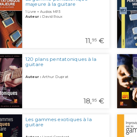
majeure à la guitare
1 Livre + Audios MP3
Auteur :
David Roux
11,
€
95
120 plans pentatoniques à la
guitare
Auteur :
Arthur Duprat
18,
€
95
Les gammes exotiques à la
guitare