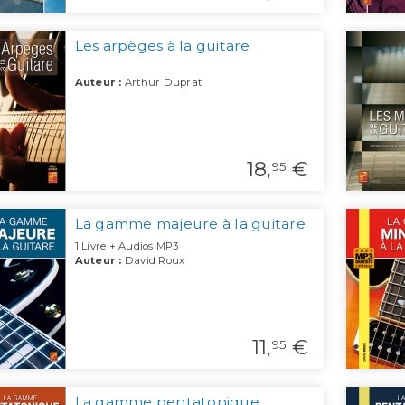
Les arpèges à la guitare
Auteur :
Arthur Duprat
18,
€
95
La gamme majeure à la guitare
1 Livre + Audios MP3
Auteur :
David Roux
11,
€
95
La gamme pentatonique