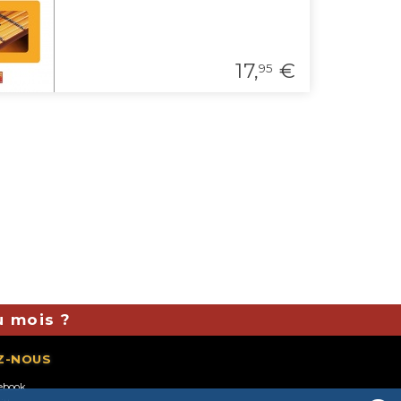
17,
€
95
u mois ?
Z-NOUS
ebook