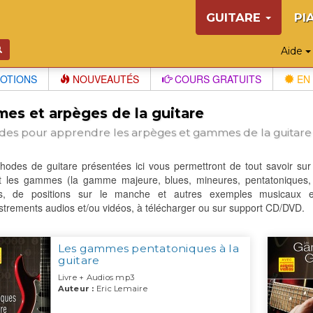
GUITARE
PI
Aide
OTIONS
NOUVEAUTÉS
COURS GRATUITS
EN 
es et arpèges de la guitare
es pour apprendre les arpèges et gammes de la guitare
hodes de guitare présentées ici vous permettront de tout savoir sur
et les gammes (la gamme majeure, blues, mineures, pentatoniques, e
s, de positions sur le manche et autres exemples musicaux 
strements audios et/ou vidéos, à télécharger ou sur support CD/DVD.
Les gammes pentatoniques à la
guitare
Livre + Audios mp3
Auteur :
Eric Lemaire