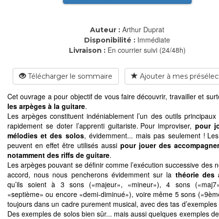
Arthur Duprat
Auteur :
Immédiate
Disponibilité :
En courrier suivi (24/48h)
Livraison :
Télécharger le sommaire
Ajouter à mes présélec
Cet ouvrage a pour objectif de vous faire découvrir, travailler et sur
les arpèges à la guitare
.
Les arpèges constituent indéniablement l’un des outils principaux 
rapidement se doter l’apprenti guitariste. Pour improviser,
pour j
mélodies et des solos
, évidemment... mais pas seulement ! Le
peuvent en effet être utilisés aussi
pour jouer des accompagne
notamment des riffs de guitare
.
Les arpèges pouvant se définir comme l’exécution successive des n
accord, nous nous pencherons évidemment sur la
théorie des
qu’ils soient à 3 sons («majeur», «mineur»), 4 sons («maj7
«septième» ou encore «demi-diminué»), voire même 5 sons («9èm
toujours dans un cadre purement musical, avec des tas d’exemples à
Des exemples de solos bien sûr... mais aussi quelques exemples de r