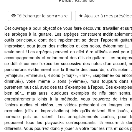
Poids :
Télécharger le sommaire
Ajouter à mes présélec
Cet ouvrage a pour objectif de vous faire découvrir, travailler et sur
les arpèges à la guitare. Les arpèges constituent indéniablement
outils principaux dont doit rapidement se doter l’apprenti guitari
improviser, pour jouer des mélodies et des solos, évidemment...
seulement ! Les arpèges peuvent en effet être utilisés aussi pour 
accompagnements et notamment des riffs de guitare. Les arpège
se définir comme l’exécution successive des notes d’un accord, 
pencherons évidemment sur la théorie des accords, qu’ils soient
(«majeur», «mineur»), 4 sons («maj7», «m7», «septième» ou enco
diminué»), voire même 5 sons («9ème»), mais toujours dans 
purement musical, avec des tas d’exemples à l’appui. Des exemples
bien sûr... mais aussi quelques exemples de riffs bien sentis
enregistrements joints à la méthode, vous trouverez de très 
fichiers audios et vidéos. Les vidéos présentent en images les 
exemples (riffs et improvisations) tels qu’ils doivent être joués, 
normale puis au ralenti. Les enregistrements audios, pour le
proposent tous les playbacks correspondants, là encore à de
différents. Vous pourrez donc y jouer à votre tour les riffs et solos