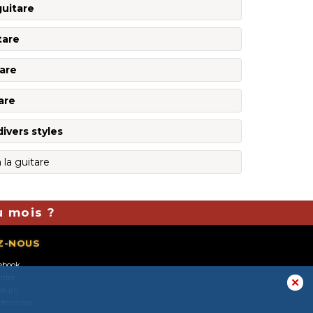
guitare
tare
tare
tare
divers styles
 la guitare
u mois ?
Z-NOUS
ebook
itter
✕
teurs
rtenaires