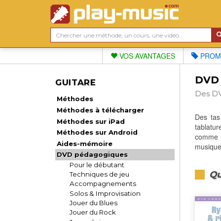
VOS AVANTAGES
PROM
DVD 
GUITARE
Des DV
Méthodes
Méthodes à télécharger
Des ta
Méthodes sur iPad
tablatu
Méthodes sur Android
comme
Aides-mémoire
musique 
DVD pédagogiques
Pour le débutant
Qu
Techniques de jeu
Accompagnements
Solos & Improvisation
Jouer du Blues
Jouer du Rock