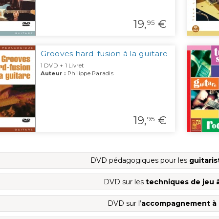
19,
€
95
Grooves hard-fusion à la guitare
1 DVD + 1 Livret
Auteur :
Philippe Paradis
19,
€
95
DVD pédagogiques pour les
guitari
DVD sur les
techniques de jeu à
DVD sur l’
accompagnement à l