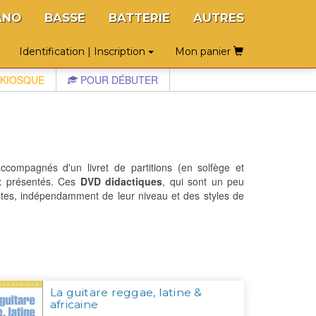
ANO
BASSE
BATTERIE
AUTRES
Identification | Inscription
Mon panier
KIOSQUE
POUR DÉBUTER
accompagnés d'un livret de partitions (en solfège et
ux présentés. Ces
DVD didactiques
, qui sont un peu
ristes, indépendamment de leur niveau et des styles de
La guitare reggae, latine &
africaine