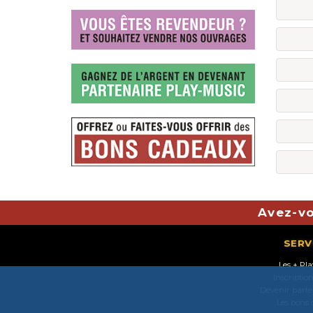
Avez-vo
SERV
Les + Pl
Inscriptio
Devenir parte
Les bons