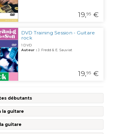
19,
€
95
DVD Training Session - Guitare
rock
1 DVD
Auteur :
J. Fredd & E. Sauviat
19,
€
95
stes débutants
 la guitare
a guitare