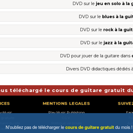
DVD sur le
jeu en solo à la 
DVD sur le
blues à la gui
DVD sur le
rock à la gui
DVD sur le
jazz à la gui
DVD pour jouer de la guitare dans
Divers DVD didactiques dédiés à
us téléchargé le cours de guitare gratuit d
ICES
MENTIONS LEGALES
SUIVE
ay-Music
Play Music Publishing
Fac
n gratuite
C.G.V.
Tw
naire du site
Politique vie privée
Au
N'oubliez pas de télécharger le
cours de guitare gratuit
du mois !
 cadeaux
Droits d'utilisation
Nos pa