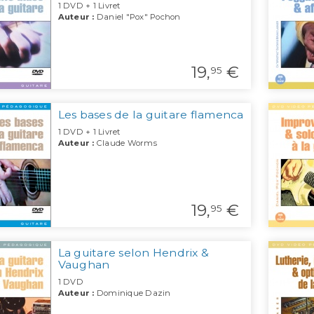
1 DVD + 1 Livret
Auteur :
Daniel "Pox" Pochon
19,
€
95
Les bases de la guitare flamenca
1 DVD + 1 Livret
Auteur :
Claude Worms
19,
€
95
La guitare selon Hendrix &
Vaughan
1 DVD
Auteur :
Dominique Dazin