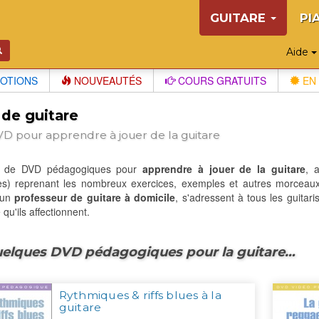
GUITARE
PI
Aide
OTIONS
NOUVEAUTÉS
COURS GRATUITS
EN 
de guitare
D pour apprendre à jouer de la guitare
s de DVD pédagogiques pour
apprendre à jouer de la guitare
, 
res) reprenant les nombreux exercices, exemples et autres morcea
 un
professeur de guitare à domicile
, s'adressent à tous les guita
qu'ils affectionnent.
elques DVD pédagogiques pour la guitare…
Rythmiques & riffs blues à la
guitare