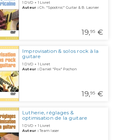
1 DVD + 1 Livret
Auteur :
Ch. "Spootnic" Guitar & B. Lasnier
19,
€
95
Improvisation & solos rock à la
guitare
1 DVD + 1 Livret
Auteur :
Daniel "Pox" Pochon
19,
€
95
Lutherie, réglages &
optimisation de la guitare
1 DVD + 1 Livret
Auteur :
Team laser