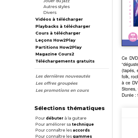
Jouer du jazz
Autres styles
Divers
Vidéos à télécharger
Playbacks à télécharger
Cours à télécharger
Leçons How2Play
Partitions How2Play
Magazine Cours2
Ce DVD 
Téléchargements gratuits
“déguste
(tapés, 
folk, ro
Les dernières nouveautés
à ce DV
Les offres groupées
Stones, 
Les promotions en cours
Durée :
Sélections thématiques
Pour
débuter
à la guitare
Pour améliorer sa
technique
Pour connaître les
accords
Pour connaître les
gammes