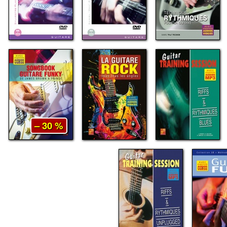
– 30 %