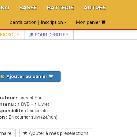
ANO
BASSE
BATTERIE
AUTRES
Identification | Inscription
Mon panier
KIOSQUE
POUR DÉBUTER
t
€
Ajouter au panier
Laurent Huet
Auteur :
1 DVD + 1 Livret
ntenu :
Immédiate
sponibilité :
En courrier suivi (24/48h)
on :
maire
Ajouter à mes présélections