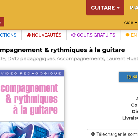
GUITARE
PI
Aide
OTIONS
NOUVEAUTÉS
COURS GRATUITS
EN 
mpagnement & rythmiques à la guitare
RE, DVD pédagogiques, Accompagnements, Laurent Hue
19,
95
Co
Di
Livrais
Télécharger le som