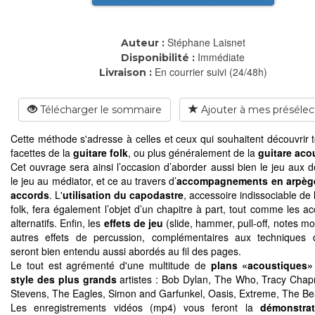
Stéphane Laisnet
Auteur :
Immédiate
Disponibilité :
En courrier suivi (24/48h)
Livraison :
Télécharger le sommaire
Ajouter à mes présélec
Cette méthode s'adresse à celles et ceux qui souhaitent découvrir t
facettes de la
guitare folk
, ou plus généralement de la
guitare aco
Cet ouvrage sera ainsi l’occasion d’aborder aussi bien le jeu aux d
le jeu au médiator, et ce au travers d’
accompagnements en arpèg
accords
. L'
utilisation du capodastre
, accessoire indissociable de 
folk, fera également l’objet d’un chapitre à part, tout comme les a
alternatifs. Enfin, les
effets de jeu
(slide, hammer, pull-off, notes mor
autres effets de percussion, complémentaires aux techniques 
seront bien entendu aussi abordés au fil des pages.
Le tout est agrémenté d'une multitude de
plans «acoustiques»
style des plus grands
artistes : Bob Dylan, The Who, Tracy Cha
Stevens, The Eagles, Simon and Garfunkel, Oasis, Extreme, The Bea
Les enregistrements vidéos (mp4) vous feront la
démonstra