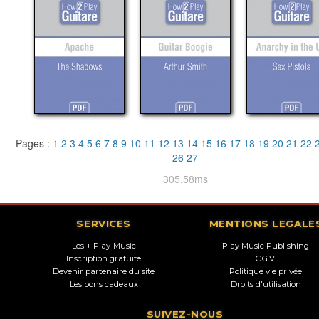
Pages :
1
2
3
4
5
6
7
8
9
10
11
12
13
14
15
16
17
18
19
20
21
22
26
27
305.58ms
SERVICES
MENTIONS LEGALE
Les + Play-Music
Play Music Publishing
Inscription gratuite
C.G.V.
Devenir partenaire du site
Politique vie privée
Les bons cadeaux
Droits d'utilisation
SUIVEZ-NOUS