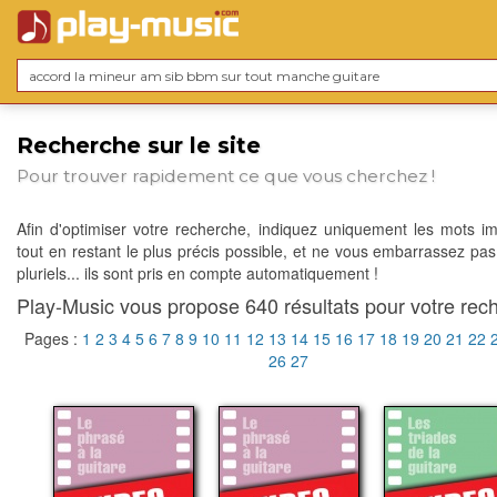
Recherche sur le site
Pour trouver rapidement ce que vous cherchez !
Afin d'optimiser votre recherche, indiquez uniquement les mots im
tout en restant le plus précis possible, et ne vous embarrassez pas
pluriels... ils sont pris en compte automatiquement !
Play-Music vous propose 640 résultats pour votre rech
Pages :
1
2
3
4
5
6
7
8
9
10
11
12
13
14
15
16
17
18
19
20
21
22
26
27