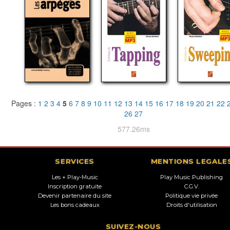
Pages :
1
2
3
4
5
6
7
8
9
10
11
12
13
14
15
16
17
18
19
20
21
22
26
27
577.26ms
SERVICES
MENTIONS LEGALE
Les + Play-Music
Play Music Publishing
Inscription gratuite
C.G.V.
Devenir partenaire du site
Politique vie privée
Les bons cadeaux
Droits d'utilisation
SUIVEZ-NOUS