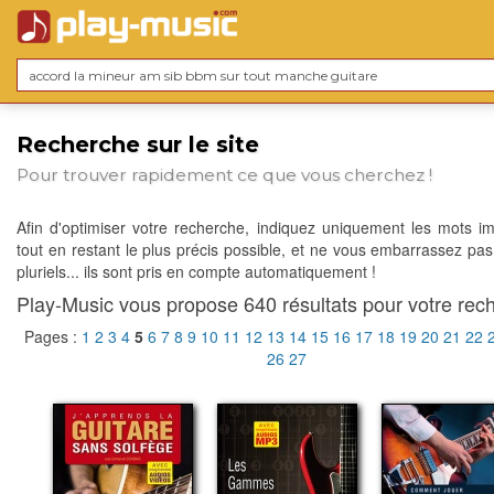
Recherche sur le site
Pour trouver rapidement ce que vous cherchez !
Afin d'optimiser votre recherche, indiquez uniquement les mots im
tout en restant le plus précis possible, et ne vous embarrassez pas
pluriels... ils sont pris en compte automatiquement !
Play-Music vous propose 640 résultats pour votre rech
Pages :
1
2
3
4
5
6
7
8
9
10
11
12
13
14
15
16
17
18
19
20
21
22
26
27