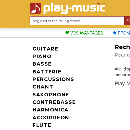
VOS AVANTAGES
PROM
Reche
GUITARE
Pour t
PIANO
BASSE
Afin d'
BATTERIE
embarras
PERCUSSIONS
Play-M
CHANT
SAXOPHONE
CONTREBASSE
HARMONICA
ACCORDEON
FLUTE