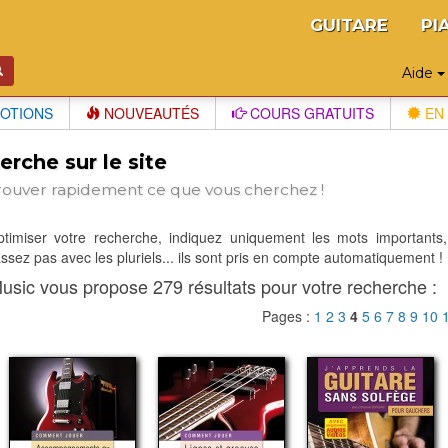
GUITARE
PI
Aide
OTIONS
NOUVEAUTÉS
COURS GRATUITS
EN 
rche sur le site
rouver rapidement ce que vous cherchez !
optimiser votre recherche, indiquez uniquement les mots importants,
sez pas avec les pluriels... ils sont pris en compte automatiquement !
usic vous propose 279 résultats pour votre recherche :
Pages :
1
2
3
4
5
6
7
8
9
10