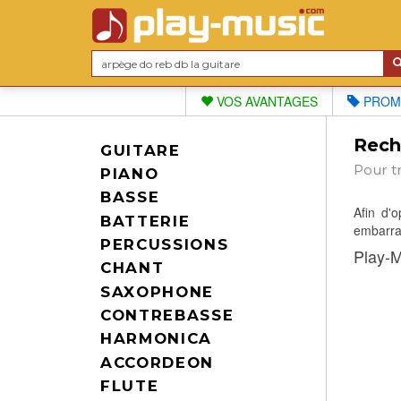
VOS AVANTAGES
PROM
Reche
GUITARE
Pour t
PIANO
BASSE
Afin d'
BATTERIE
embarras
PERCUSSIONS
Play-M
CHANT
SAXOPHONE
CONTREBASSE
HARMONICA
ACCORDEON
FLUTE