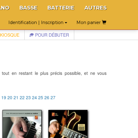
ANO
BASSE
BATTERIE
AUTRES
Identification | Inscription
Mon panier
KIOSQUE
POUR DÉBUTER
 tout en restant le plus précis possible, et ne vous
8
19
20
21
22
23
24
25
26
27