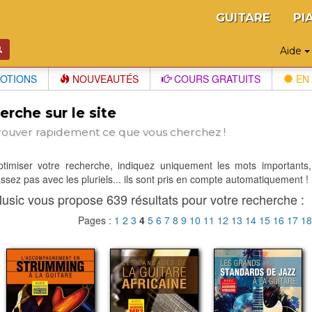
GUITARE
PI
Aide
OTIONS
NOUVEAUTÉS
COURS GRATUITS
EN 
rche sur le site
rouver rapidement ce que vous cherchez !
optimiser votre recherche, indiquez uniquement les mots importants,
sez pas avec les pluriels... ils sont pris en compte automatiquement !
usic vous propose 639 résultats pour votre recherche :
Pages :
1
2
3
4
5
6
7
8
9
10
11
12
13
14
15
16
17
1