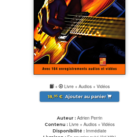
+
Livre + Audios + Vidéos
18,
€
Ajouter au panier
95
Adrien Perrin
Auteur :
Livre + Audios + Vidéos
Contenu :
Immédiate
Disponibilité :
En courrier suivi (24/48h)