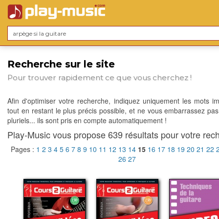
Recherche sur le site
Pour trouver rapidement ce que vous cherchez !
Afin d'optimiser votre recherche, indiquez uniquement les mots im
tout en restant le plus précis possible, et ne vous embarrassez pas
pluriels... ils sont pris en compte automatiquement !
Play-Music vous propose 639 résultats pour votre rech
Pages :
1
2
3
4
5
6
7
8
9
10
11
12
13
14
15
16
17
18
19
20
21
22
26
27