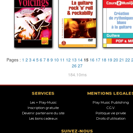
Pages :
1
2
3
4
5
6
7
8
9
10
11
12
13
14
15
16
17
18
19
20
21
22
26
27
184.10ms
SERVICES
MENTIONS LEGALE
Les + Play-Music
Play Music Publishing
Inscription gratuite
C.G.V.
Devenir partenaire du site
Politique vie privée
Les bons cadeaux
Droits d'utilisation
SUIVEZ-NOUS