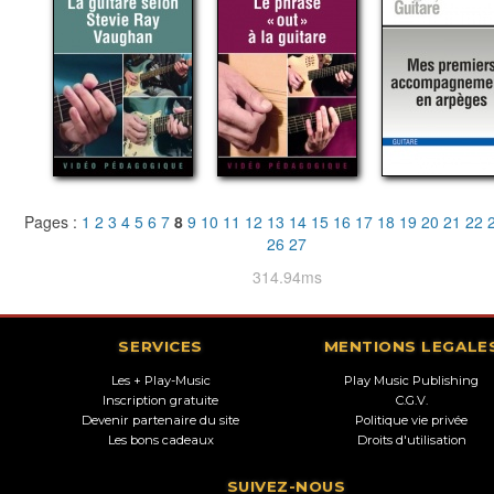
Pages :
1
2
3
4
5
6
7
8
9
10
11
12
13
14
15
16
17
18
19
20
21
22
26
27
314.94ms
SERVICES
MENTIONS LEGALE
Les + Play-Music
Play Music Publishing
Inscription gratuite
C.G.V.
Devenir partenaire du site
Politique vie privée
Les bons cadeaux
Droits d'utilisation
SUIVEZ-NOUS