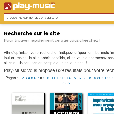
Recherche sur le site
Pour trouver rapidement ce que vous cherchez !
Afin d'optimiser votre recherche, indiquez uniquement les mots im
tout en restant le plus précis possible, et ne vous embarrassez pas
pluriels... ils sont pris en compte automatiquement !
Play-Music vous propose 639 résultats pour votre rech
Pages :
1
2
3
4
5
6
7
8
9
10
11
12
13
14
15
16
17
18
19
20
21
22
26
27