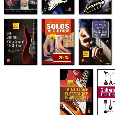
– 20 %