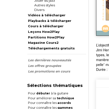
Jouer du jazz
Autres styles
Divers
Vidéos à télécharger
Playbacks à télécharger
Cours à télécharger
Leçons How2Play
Partitions How2Play
Magazine Cours2
L’object
Téléchargements gratuits
Jimi Hen
types, l
manière 
Les dernières nouveautés
pelle” m
Les offres groupées
Durée :
Les promotions en cours
Sélections thématiques
Pour
débuter
à la guitare
Pour améliorer sa
technique
Pour connaître les
accords
Pour connaître les
gammes