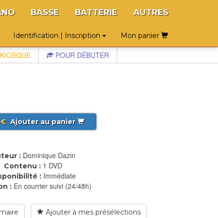
ANO
BASSE
BATTERIE
AUTRES
Identification | Inscription
Mon panier
KIOSQUE
POUR DÉBUTER
€
Ajouter au panier
Dominique Dazin
teur :
1 DVD
Contenu :
Immédiate
sponibilité :
En courrier suivi (24/48h)
on :
maire
Ajouter à mes présélections