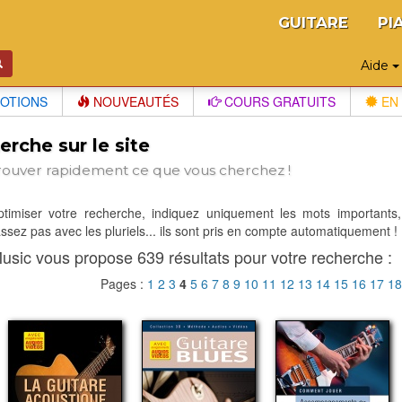
GUITARE
PI
Aide
OTIONS
NOUVEAUTÉS
COURS GRATUITS
EN 
rche sur le site
rouver rapidement ce que vous cherchez !
optimiser votre recherche, indiquez uniquement les mots importants,
sez pas avec les pluriels... ils sont pris en compte automatiquement !
usic vous propose 639 résultats pour votre recherche :
Pages :
1
2
3
4
5
6
7
8
9
10
11
12
13
14
15
16
17
1