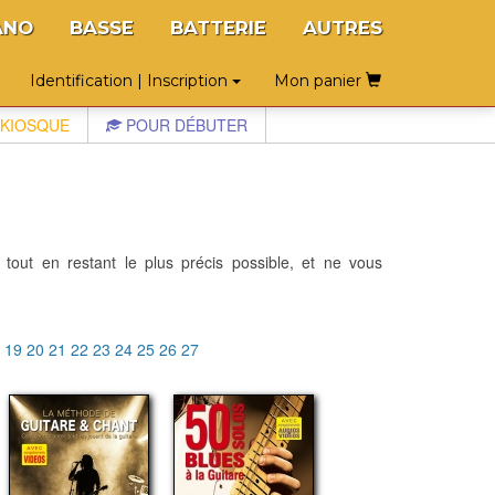
ANO
BASSE
BATTERIE
AUTRES
Identification | Inscription
Mon panier
KIOSQUE
POUR DÉBUTER
 tout en restant le plus précis possible, et ne vous
8
19
20
21
22
23
24
25
26
27