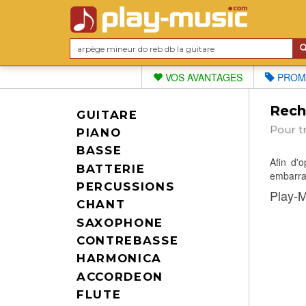
VOS AVANTAGES
PROM
Reche
GUITARE
Pour t
PIANO
BASSE
Afin d'
BATTERIE
embarras
PERCUSSIONS
Play-M
CHANT
SAXOPHONE
CONTREBASSE
HARMONICA
ACCORDEON
FLUTE