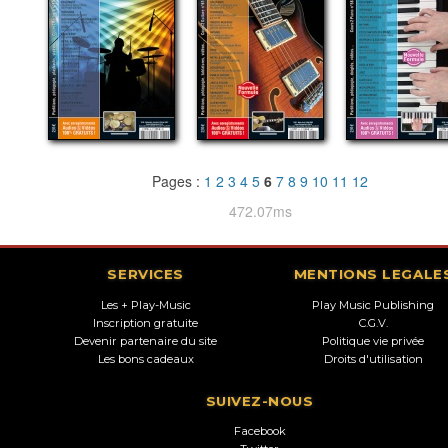
Pages :
1
2
3
4
5
6
7
8
9
10
11
12
472.07ms
SERVICES
MENTIONS LEGALE
Les + Play-Music
Play Music Publishing
Inscription gratuite
C.G.V.
Devenir partenaire du site
Politique vie privée
Les bons cadeaux
Droits d'utilisation
SUIVEZ-NOUS
Facebook