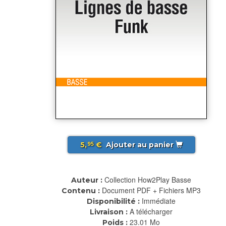
5,
€
Ajouter au panier
95
Collection How2Play Basse
Auteur :
Document PDF + Fichiers MP3
Contenu :
Immédiate
Disponibilité :
A télécharger
Livraison :
23.01 Mo
Poids :