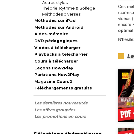
Autres styles
Ces
mét
Théorie, Rythme & Solfège
(corresp
Méthodes diverses
vidéos 
Méthodes sur iPad
encore v
Méthodes sur Android
optimal
Aides-mémoire
N'hésit
DVD pédagogiques
Vidéos à télécharger
Playbacks à télécharger
Le
Cours à télécharger
Leçons How2Play
Partitions How2Play
Magazine Cours2
Téléchargements gratuits
Les dernières nouveautés
Les offres groupées
Les promotions en cours
Sélections thématiques