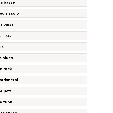
la basse
 jeu en
solo
la basse
e basse
sse
e blues
e rock
ard/métal
e jazz
e funk