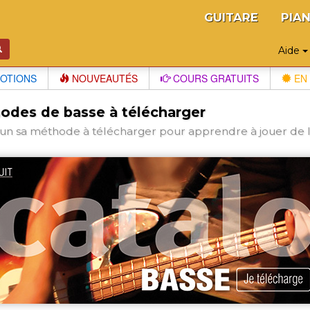
GUITARE
PIA
Aide
OTIONS
NOUVEAUTÉS
COURS GRATUITS
EN 
odes de basse à télécharger
un sa méthode à télécharger pour apprendre à jouer de l