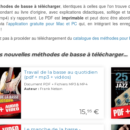
hodes de basse à télécharger
, identiques à celles que l'on trou
ondant au livre d'origine, avec explications didactiques, solfège et
(mp4) s'y rapportant. Le PDF est
imprimable
et peut donc être abordé
ia l’
application gratuite pour Mac et PC
qui, en intégrant les enre
!
ez pas à procéder au téléchargement du
catalogue des méthodes pour
s nouvelles méthodes de basse à télécharger…
Travail de la basse au quotidien
(pdf + mp3 + vidéos)
Document PDF + Fichiers MP3 & MP4
Auteur :
Frank Nelson
15,
€
95
Le manche de la basse -