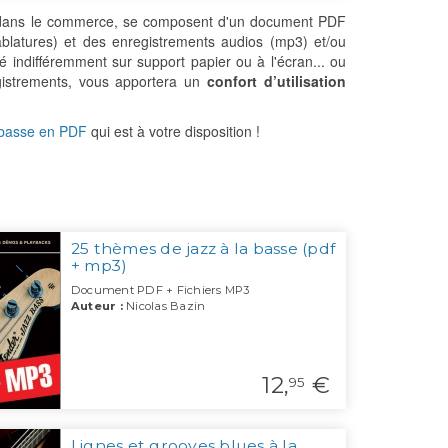
ve dans le commerce, se composent d'un document PDF
 tablatures) et des enregistrements audios (mp3) et/ou
 indifféremment sur support papier ou à l'écran... ou
gistrements, vous apportera un
confort d’utilisation
 basse en PDF
qui est à votre disposition !
25 thèmes de jazz à la basse (pdf
+ mp3)
Document PDF + Fichiers MP3
Auteur :
Nicolas Bazin
12,
€
95
Lignes et grooves blues à la