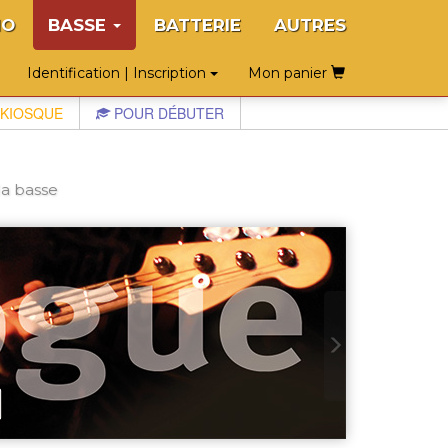
NO
BASSE
BATTERIE
AUTRES
Identification | Inscription
Mon panier
KIOSQUE
POUR DÉBUTER
a basse