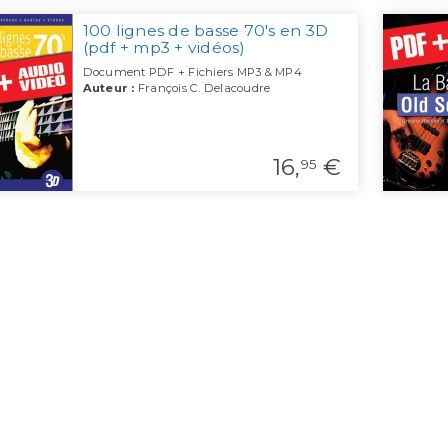
100 lignes de basse 70's en 3D
(pdf + mp3 + vidéos)
Document PDF + Fichiers MP3 & MP4
Auteur :
François C. Delacoudre
16,
€
95