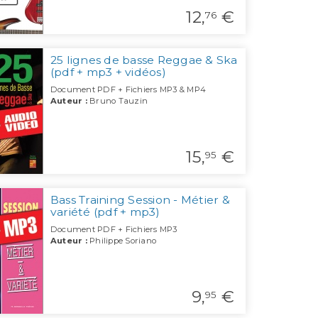
12,
€
76
25 lignes de basse Reggae & Ska
(pdf + mp3 + vidéos)
Document PDF + Fichiers MP3 & MP4
Auteur :
Bruno Tauzin
15,
€
95
Bass Training Session - Métier &
variété (pdf + mp3)
Document PDF + Fichiers MP3
Auteur :
Philippe Soriano
9,
€
95