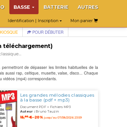
NO
BASSE
BATTERIE
AUTRES
Identification | Inscription
Mon panier
KIOSQUE
POUR DÉBUTER
en téléchargement)
assique...
ermettront de dépasser les limites habituelles de la
ais aussi rap, celtique, musette, valse, disco... Chaque
ou vidéos (mp4) correspondants.
Les grandes mélodies classiques
à la basse (pdf + mp3)
Document PDF + Fichiers MP3
Auteur :
Bruno Tauzin
95
15,
€
-20%
jusqu'au 07/08/2026 23:59