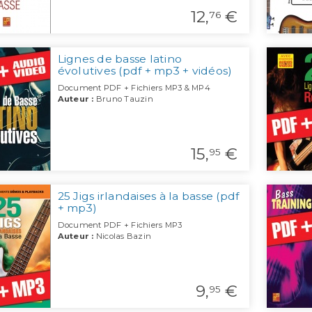
12,
€
76
Lignes de basse latino
évolutives (pdf + mp3 + vidéos)
Document PDF + Fichiers MP3 & MP4
Auteur :
Bruno Tauzin
15,
€
95
25 Jigs irlandaises à la basse (pdf
+ mp3)
Document PDF + Fichiers MP3
Auteur :
Nicolas Bazin
9,
€
95