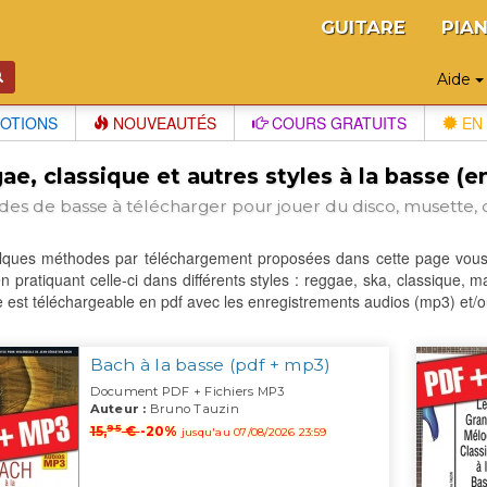
GUITARE
PIA
Aide
OTIONS
NOUVEAUTÉS
COURS GRATUITS
EN 
e, classique et autres styles à la basse (
es de basse à télécharger pour jouer du disco, musette, cl
lques méthodes par téléchargement proposées dans cette page vous p
n pratiquant celle-ci dans différents styles : reggae, ska, classique, m
est téléchargeable en pdf avec les enregistrements audios (mp3) et/
Bach à la basse (pdf + mp3)
Document PDF + Fichiers MP3
Auteur :
Bruno Tauzin
95
15,
€
-20%
jusqu'au 07/08/2026 23:59