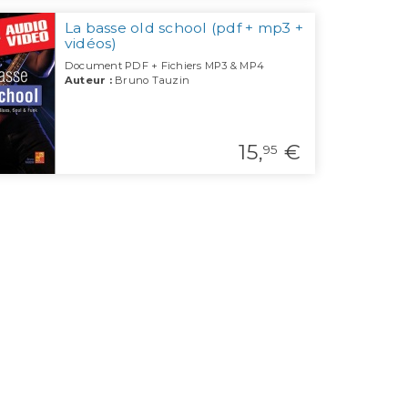
La basse old school (pdf + mp3 +
vidéos)
Document PDF + Fichiers MP3 & MP4
Auteur :
Bruno Tauzin
15,
€
95