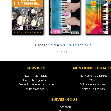
Pages :
1
2
3
4
5
6
7
8
9
10
11
12
13
249.03ms
SERVICES
MENTIONS LEGALE
Les + Play-Music
Play Music Publishing
Inscription gratuite
C.G.V.
Devenir partenaire du site
Politique vie privée
Les bons cadeaux
Droits d'utilisation
SUIVEZ-NOUS
Facebook