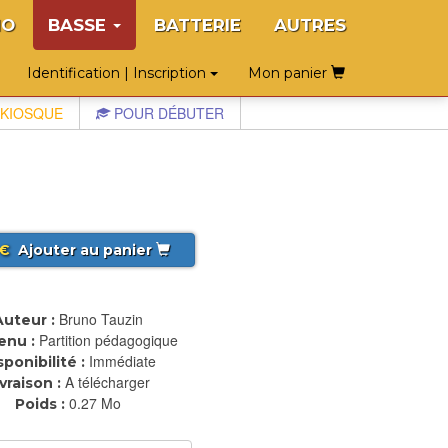
NO
BASSE
BATTERIE
AUTRES
Identification | Inscription
Mon panier
KIOSQUE
POUR DÉBUTER
€
Ajouter au panier
Bruno Tauzin
Auteur :
Partition pédagogique
enu :
Immédiate
sponibilité :
A télécharger
ivraison :
0.27 Mo
Poids :