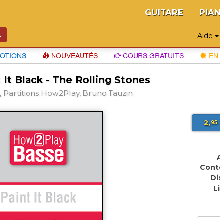
GUITARE
PIA
Aide
OTIONS
NOUVEAUTÉS
COURS GRATUITS
EN 
 It Black - The Rolling Stones
 Partitions How2Play, Bruno Tauzin
2,
95
Cont
Di
L