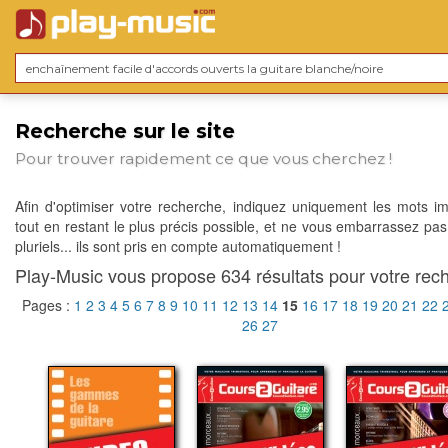
Recherche sur le site
Pour trouver rapidement ce que vous cherchez !
Afin d'optimiser votre recherche, indiquez uniquement les mots im
tout en restant le plus précis possible, et ne vous embarrassez pas
pluriels... ils sont pris en compte automatiquement !
Play-Music vous propose 634 résultats pour votre rech
Pages :
1
2
3
4
5
6
7
8
9
10
11
12
13
14
15
16
17
18
19
20
21
22
26
27