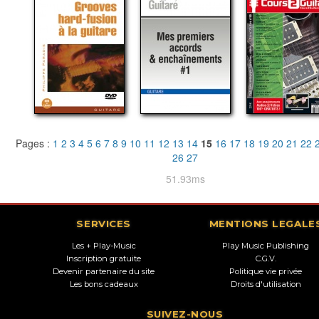
Pages :
1
2
3
4
5
6
7
8
9
10
11
12
13
14
15
16
17
18
19
20
21
22
26
27
51.93ms
SERVICES
MENTIONS LEGALE
Les + Play-Music
Play Music Publishing
Inscription gratuite
C.G.V.
Devenir partenaire du site
Politique vie privée
Les bons cadeaux
Droits d'utilisation
SUIVEZ-NOUS