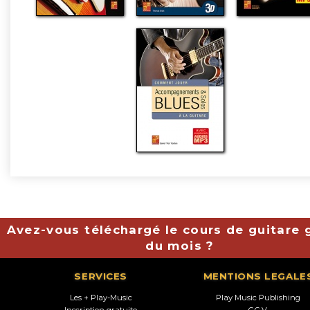
Avez-vous téléchargé le cours de guitare g
du mois ?
SERVICES
MENTIONS LEGALE
Les + Play-Music
Play Music Publishing
Inscription gratuite
C.G.V.