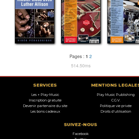
Pages :
1
2
514.50ms
SERVICES
MENTIONS LEGALE
Les + Play-Music
Play Music Publishing
Inscription gratuite
C.G.V.
Devenir partenaire du site
Politique vie privée
Les bons cadeaux
Droits d'utilisation
SUIVEZ-NOUS
Facebook