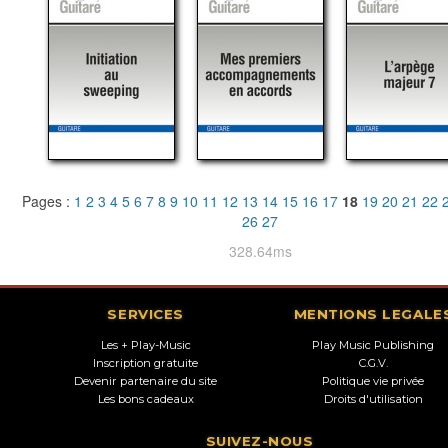
Pages :
1
2
3
4
5
6
7
8
9
10
11
12
13
14
15
16
17
18
19
20
21
22
26
27
328.64ms
SERVICES
MENTIONS LEGALE
Les + Play-Music
Play Music Publishing
Inscription gratuite
C.G.V.
Devenir partenaire du site
Politique vie privée
Les bons cadeaux
Droits d'utilisation
SUIVEZ-NOUS