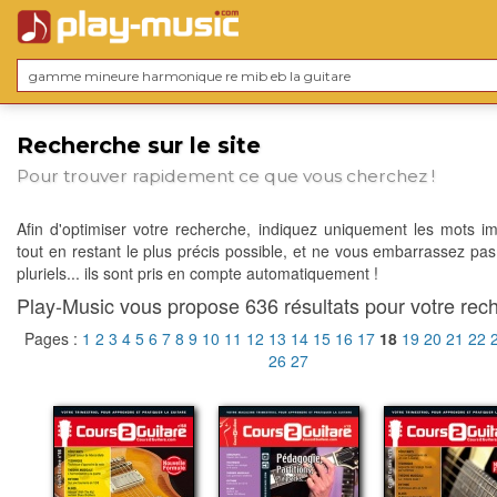
Recherche sur le site
Pour trouver rapidement ce que vous cherchez !
Afin d'optimiser votre recherche, indiquez uniquement les mots im
tout en restant le plus précis possible, et ne vous embarrassez pas
pluriels... ils sont pris en compte automatiquement !
Play-Music vous propose 636 résultats pour votre rech
Pages :
1
2
3
4
5
6
7
8
9
10
11
12
13
14
15
16
17
18
19
20
21
22
26
27