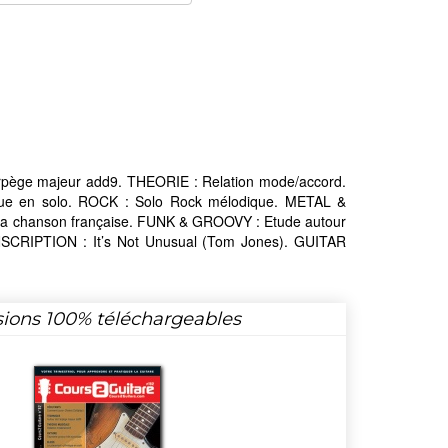
pège majeur add9. THEORIE : Relation mode/accord.
que en solo. ROCK : Solo Rock mélodique. METAL &
e la chanson française. FUNK & GROOVY : Etude autour
NSCRIPTION : It’s Not Unusual (Tom Jones). GUITAR
sions 100% téléchargeables