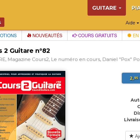
GUITARE
PI
Aide
OTIONS
NOUVEAUTÉS
COURS GRATUITS
EN 
 2 Guitare n°82
E, Magazine Cours2, Le numéro en cours, Daniel "Pox" P
2,
95
Aut
C
Di
Livrais
Aj