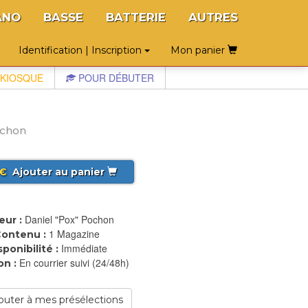
ANO
BASSE
BATTERIE
AUTRES
Identification | Inscription
Mon panier
KIOSQUE
POUR DÉBUTER
ochon
€
Ajouter au panier
Daniel "Pox" Pochon
eur :
1 Magazine
ontenu :
Immédiate
sponibilité :
En courrier suivi (24/48h)
on :
outer à mes présélections