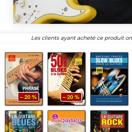
Les clients ayant acheté ce produit o
– 20 %
– 20 %