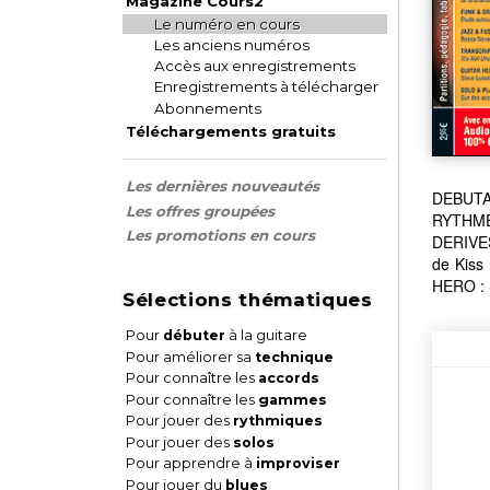
Magazine Cours2
Le numéro en cours
Les anciens numéros
Accès aux enregistrements
Enregistrements à télécharger
Abonnements
Téléchargements gratuits
Les dernières nouveautés
DEBUTAN
Les offres groupées
RYTHME 
Les promotions en cours
DERIVES
de Kiss
HERO : 
Sélections thématiques
Pour
débuter
à la guitare
Pour améliorer sa
technique
Pour connaître les
accords
Pour connaître les
gammes
Pour jouer des
rythmiques
Pour jouer des
solos
Pour apprendre à
improviser
Pour jouer du
blues