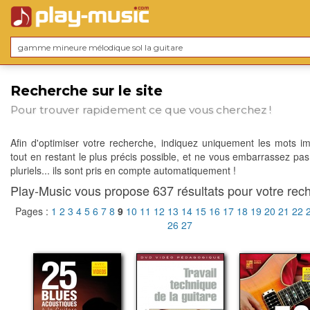
Recherche sur le site
Pour trouver rapidement ce que vous cherchez !
Afin d'optimiser votre recherche, indiquez uniquement les mots im
tout en restant le plus précis possible, et ne vous embarrassez pas
pluriels... ils sont pris en compte automatiquement !
Play-Music vous propose 637 résultats pour votre rech
Pages :
1
2
3
4
5
6
7
8
9
10
11
12
13
14
15
16
17
18
19
20
21
22
26
27