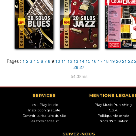
Pages :
1
2
3
4
5
6
7
8
9
10
11
12
13
14
15
16
17
18
19
20
21
22
26
27
54.38ms
SERVICES
MENTIONS LEGALE
Les + Play-Music
Play Music Publishing
Inscription gratuite
C.G.V.
Devenir partenaire du site
Politique vie privée
Les bons cadeaux
Droits d'utilisation
SUIVEZ-NOUS