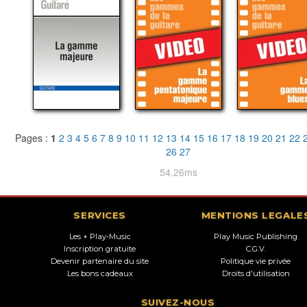
Pages :
1
2
3
4
5
6
7
8
9
10
11
12
13
14
15
16
17
18
19
20
21
22
26
27
54.26ms
SERVICES
MENTIONS LEGALE
Les + Play-Music
Play Music Publishing
Inscription gratuite
C.G.V.
Devenir partenaire du site
Politique vie privée
Les bons cadeaux
Droits d'utilisation
SUIVEZ-NOUS