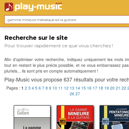
Recherche sur le site
Pour trouver rapidement ce que vous cherchez !
Afin d'optimiser votre recherche, indiquez uniquement les mots im
tout en restant le plus précis possible, et ne vous embarrassez pas
pluriels... ils sont pris en compte automatiquement !
Play-Music vous propose 637 résultats pour votre rech
Pages :
1
2
3
4
5
6
7
8
9
10
11
12
13
14
15
16
17
18
19
20
21
22
26
27