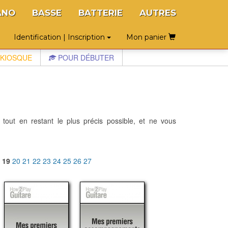
ANO
BASSE
BATTERIE
AUTRES
Identification | Inscription
Mon panier
KIOSQUE
POUR DÉBUTER
 tout en restant le plus précis possible, et ne vous
8
19
20
21
22
23
24
25
26
27