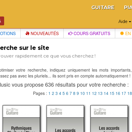
GUITARE
PI
Aide
OTIONS
NOUVEAUTÉS
COURS GRATUITS
EN 
rche sur le site
rouver rapidement ce que vous cherchez !
optimiser votre recherche, indiquez uniquement les mots importants,
sez pas avec les pluriels... ils sont pris en compte automatiquement !
usic vous propose 636 résultats pour votre recherche :
Pages :
1
2
3
4
5
6
7
8
9
10
11
12
13
14
15
16
17
1