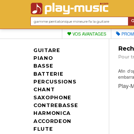
VOS AVANTAGES
PROM
Reche
GUITARE
Pour t
PIANO
BASSE
Afin d'
BATTERIE
embarras
PERCUSSIONS
Play-M
CHANT
SAXOPHONE
CONTREBASSE
HARMONICA
ACCORDEON
FLUTE