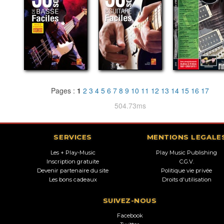
Pages :
1
2
3
4
5
6
7
8
9
10
11
12
13
14
15
16
17
504.73ms
SERVICES
MENTIONS LEGALE
Les + Play-Music
Play Music Publishing
Inscription gratuite
C.G.V.
Devenir partenaire du site
Politique vie privée
Les bons cadeaux
Droits d'utilisation
SUIVEZ-NOUS
Facebook