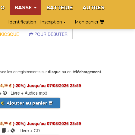
NO
BASSE
BATTERIE
AUTRES
Identification | Inscription
Mon panier
KIOSQUE
POUR DÉBUTER
vec les enregistrements sur
disque
ou en
téléchargement
.
4,
€
(-20%) Jusqu'au 07/08/2026 23:59
36
+
Livre + Audios mp3
€
Ajouter au panier
5,
€
(-20%) Jusqu'au 07/08/2026 23:59
96
+
Livre + CD