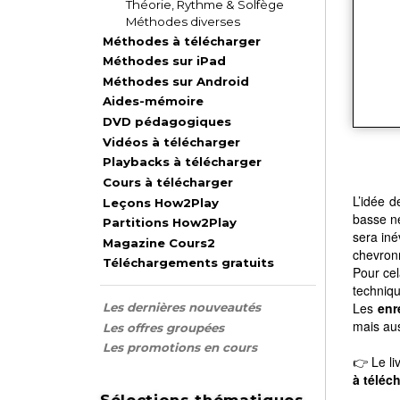
Théorie, Rythme & Solfège
Méthodes diverses
Méthodes à télécharger
Méthodes sur iPad
Méthodes sur Android
Aides-mémoire
DVD pédagogiques
Vidéos à télécharger
Playbacks à télécharger
Cours à télécharger
L’idée d
Leçons How2Play
basse n
Partitions How2Play
sera iné
Magazine Cours2
chevronn
Téléchargements gratuits
Pour ce
techniqu
Les
enr
Les dernières nouveautés
mais aus
Les offres groupées
Les promotions en cours
👉 Le li
à téléc
Sélections thématiques