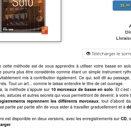
15,
96
Di
Livrais
Télécharger le som
e cette méthode est de vous apprendre à utiliser votre basse en sol
e pourra plus être considérée comme étant un simple instrument ry
vitablement mis à contribution également. Ce qui, soit dit au passage,
és. Tout un art... comme le laisse entendre le titre de cet ouvrage.
la, la méthode s’appuie sur
10 morceaux de basse en solo
. Et c’es
es, astuces et autres secrets qui vous permettront de devenir, à votre 
egistrements reprennent les différents morceaux
, tout d’abord d
si partie par partie afin de vous aider à travailler graduellement et à
dé
vre est disponible en deux versions, avec les enregistrements sur
CD
, 
harger
.