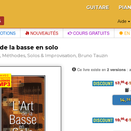
GUITARE
PIA
Aide
OTIONS
NOUVEAUTÉS
COURS GRATUITS
EN 
 de la basse en solo
 Méthodes, Solos & Improvisation, Bruno Tauzin
Ce livre existe en
2 versions
: a
95
17,
€
1
14,
36
95
19,
€
1