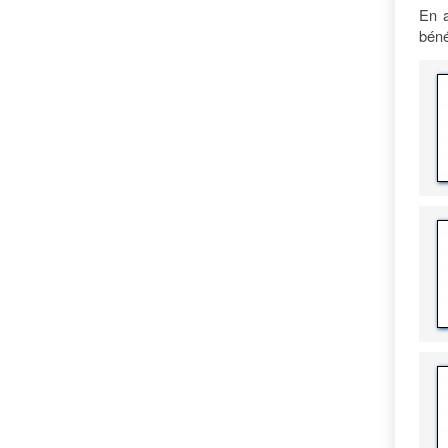
En a
béné