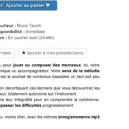
€
Ajouter au panier
Bruno Tauzin
Auteur :
Immédiate
sponibilité :
En courrier suivi (24/48h)
on :
maire
Ajouter à mes présélections
o, pour
jouer ou composer des morceaux
. Ici, votre
thmique ou accompagnateur. Votre
sens de la mélodie
 est le souhait de nombreux bassistes un tant soit peu
t en décortiquant ces derniers que vous découvrirez les
tour, totalement autonome sur l’instrument.
ans leur intégralité pour en comprendre la cohérence,
passer les difficultés
progressivement.
ou, moins cher, avec les mêmes
enregistrements mp3