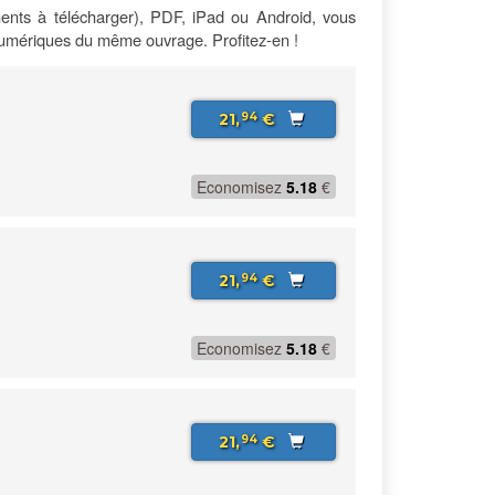
ents à télécharger), PDF, iPad ou Android, vous
numériques du même ouvrage. Profitez-en !
21,
€
94
Economisez
5.18
€
21,
€
94
Economisez
5.18
€
21,
€
94