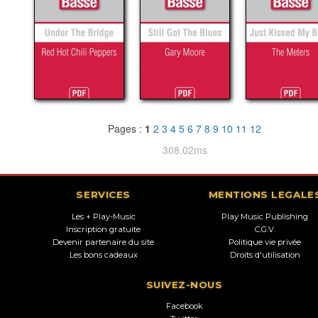
Pages :
1
2
3
4
5
6
7
8
9
10
11
12
308.02ms
SERVICES
MENTIONS LEGALE
Les + Play-Music
Play Music Publishing
Inscription gratuite
C.G.V.
Devenir partenaire du site
Politique vie privée
Les bons cadeaux
Droits d'utilisation
SUIVEZ-NOUS
Facebook