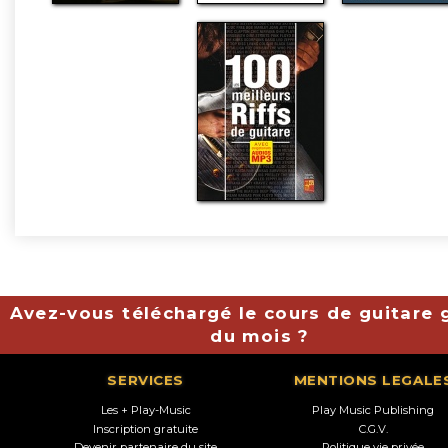
Avez-vous téléchargé le cours de guitare g
du mois ?
SERVICES
MENTIONS LEGALE
Les + Play-Music
Play Music Publishing
Inscription gratuite
C.G.V.
Devenir partenaire du site
Politique vie privée