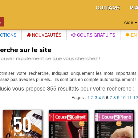
GUITARE
PI
Aide
OTIONS
NOUVEAUTÉS
COURS GRATUITS
EN 
rche sur le site
rouver rapidement ce que vous cherchez !
optimiser votre recherche, indiquez uniquement les mots importants,
sez pas avec les pluriels... ils sont pris en compte automatiquement !
usic vous propose 355 résultats pour votre recherche :
Pages :
1
2
3
4
5
6
7
8
9
10
11
1