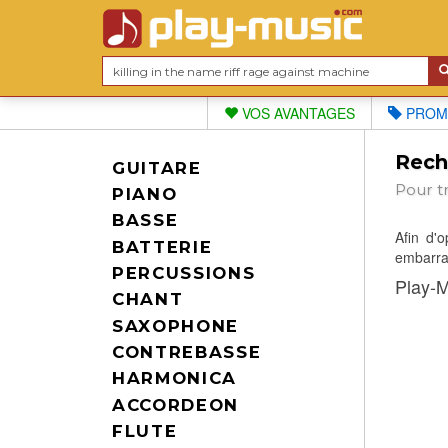
VOS AVANTAGES
PROM
Reche
GUITARE
Pour t
PIANO
BASSE
Afin d'
BATTERIE
embarras
PERCUSSIONS
Play-M
CHANT
SAXOPHONE
CONTREBASSE
HARMONICA
ACCORDEON
FLUTE