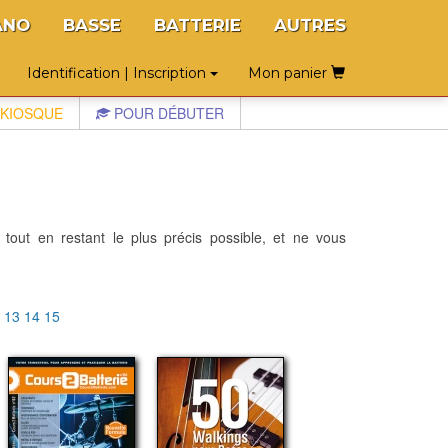
ANO
BASSE
BATTERIE
AUTRES
Identification | Inscription
Mon panier
KIOSQUE
POUR DÉBUTER
 tout en restant le plus précis possible, et ne vous
2
13
14
15