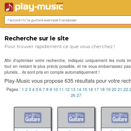
Recherche sur le site
Pour trouver rapidement ce que vous cherchez !
Afin d'optimiser votre recherche, indiquez uniquement les mots im
tout en restant le plus précis possible, et ne vous embarrassez pas
pluriels... ils sont pris en compte automatiquement !
Play-Music vous propose 635 résultats pour votre rech
Pages :
1
2
3
4
5
6
7
8
9
10
11
12
13
14
15
16
17
18
19
20
21
22
26
27