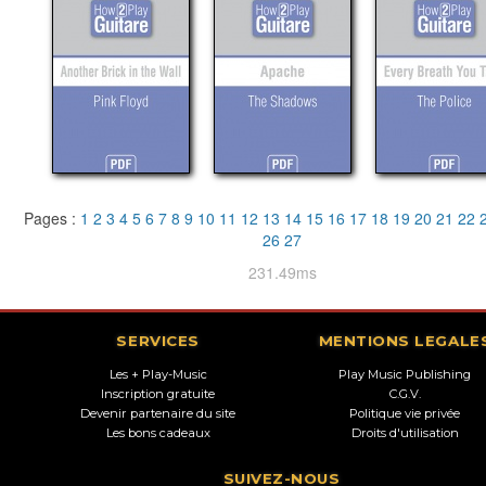
Pages :
1
2
3
4
5
6
7
8
9
10
11
12
13
14
15
16
17
18
19
20
21
22
26
27
231.49ms
SERVICES
MENTIONS LEGALE
Les + Play-Music
Play Music Publishing
Inscription gratuite
C.G.V.
Devenir partenaire du site
Politique vie privée
Les bons cadeaux
Droits d'utilisation
SUIVEZ-NOUS