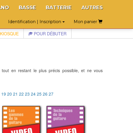
ANO
BASSE
BATTERIE
AUTRES
Identification | Inscription
Mon panier
KIOSQUE
POUR DÉBUTER
 tout en restant le plus précis possible, et ne vous
8
19
20
21
22
23
24
25
26
27