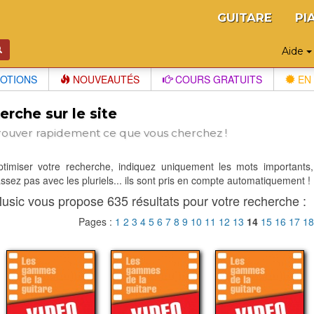
GUITARE
PI
Aide
OTIONS
NOUVEAUTÉS
COURS GRATUITS
EN 
rche sur le site
rouver rapidement ce que vous cherchez !
optimiser votre recherche, indiquez uniquement les mots importants,
sez pas avec les pluriels... ils sont pris en compte automatiquement !
usic vous propose 635 résultats pour votre recherche :
Pages :
1
2
3
4
5
6
7
8
9
10
11
12
13
14
15
16
17
1