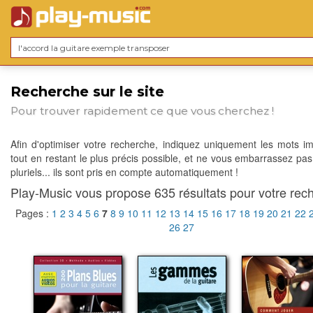
Recherche sur le site
Pour trouver rapidement ce que vous cherchez !
Afin d'optimiser votre recherche, indiquez uniquement les mots im
tout en restant le plus précis possible, et ne vous embarrassez pas
pluriels... ils sont pris en compte automatiquement !
Play-Music vous propose 635 résultats pour votre rech
Pages :
1
2
3
4
5
6
7
8
9
10
11
12
13
14
15
16
17
18
19
20
21
22
26
27