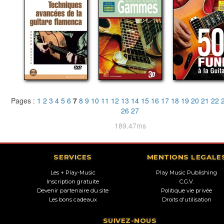
Pages :
1
2
3
4
5
6
7
8
9
10
11
12
13
14
15
16
17
18
19
20
21
22
26
27
189.47ms
SERVICES
MENTIONS LEGALE
Les + Play-Music
Play Music Publishing
Inscription gratuite
C.G.V.
Devenir partenaire du site
Politique vie privée
Les bons cadeaux
Droits d'utilisation
SUIVEZ-NOUS