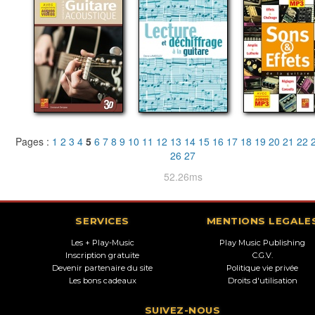
Pages :
1
2
3
4
5
6
7
8
9
10
11
12
13
14
15
16
17
18
19
20
21
22
26
27
52.26ms
SERVICES
MENTIONS LEGALE
Les + Play-Music
Play Music Publishing
Inscription gratuite
C.G.V.
Devenir partenaire du site
Politique vie privée
Les bons cadeaux
Droits d'utilisation
SUIVEZ-NOUS