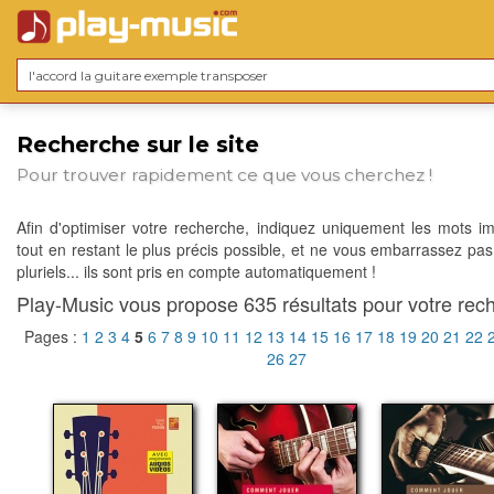
Recherche sur le site
Pour trouver rapidement ce que vous cherchez !
Afin d'optimiser votre recherche, indiquez uniquement les mots im
tout en restant le plus précis possible, et ne vous embarrassez pas
pluriels... ils sont pris en compte automatiquement !
Play-Music vous propose 635 résultats pour votre rech
Pages :
1
2
3
4
5
6
7
8
9
10
11
12
13
14
15
16
17
18
19
20
21
22
26
27