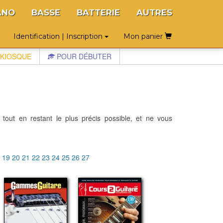
ANO
BASSE
BATTERIE
AUTRES
Identification | Inscription
Mon panier
KIOSQUE
POUR DÉBUTER
 tout en restant le plus précis possible, et ne vous
8
19
20
21
22
23
24
25
26
27