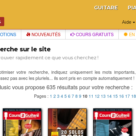
GUITARE
PI
Aide
OTIONS
NOUVEAUTÉS
COURS GRATUITS
EN 
rche sur le site
rouver rapidement ce que vous cherchez !
optimiser votre recherche, indiquez uniquement les mots importants,
sez pas avec les pluriels... ils sont pris en compte automatiquement !
usic vous propose 635 résultats pour votre recherche :
Pages :
1
2
3
4
5
6
7
8
9
10
11
12
13
14
15
16
17
1