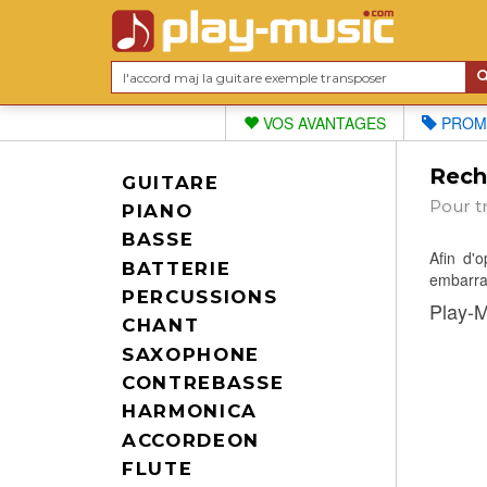
VOS AVANTAGES
PROM
Reche
GUITARE
Pour t
PIANO
BASSE
Afin d'
BATTERIE
embarras
PERCUSSIONS
Play-M
CHANT
SAXOPHONE
CONTREBASSE
HARMONICA
ACCORDEON
FLUTE