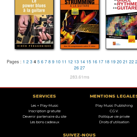
Pages :
1
2
3
4
5
6
7
8
9
10
11
12
13
14
15
16
17
18
19
20
21
22
26
27
283.61ms
SERVICES
MENTIONS LEGALE
Les + Play-Music
Play Music Publishing
Inscription gratuite
C.G.V.
Devenir partenaire du site
Politique vie privée
Les bons cadeaux
Droits d'utilisation
SUIVEZ-NOUS