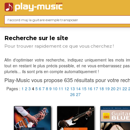
Recherche sur le site
Pour trouver rapidement ce que vous cherchez !
Afin d'optimiser votre recherche, indiquez uniquement les mots im
tout en restant le plus précis possible, et ne vous embarrassez pas
pluriels... ils sont pris en compte automatiquement !
Play-Music vous propose 635 résultats pour votre rech
Pages :
1
2
3
4
5
6
7
8
9
10
11
12
13
14
15
16
17
18
19
20
21
22
26
27