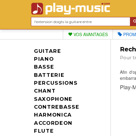
VOS AVANTAGES
PROM
Reche
GUITARE
Pour t
PIANO
BASSE
Afin d'
BATTERIE
embarras
PERCUSSIONS
Play-M
CHANT
SAXOPHONE
CONTREBASSE
HARMONICA
ACCORDEON
FLUTE