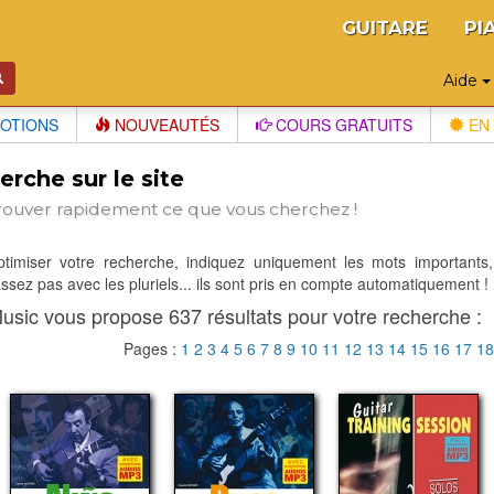
GUITARE
PI
Aide
OTIONS
NOUVEAUTÉS
COURS GRATUITS
EN 
rche sur le site
rouver rapidement ce que vous cherchez !
optimiser votre recherche, indiquez uniquement les mots importants,
sez pas avec les pluriels... ils sont pris en compte automatiquement !
usic vous propose 637 résultats pour votre recherche :
Pages :
1
2
3
4
5
6
7
8
9
10
11
12
13
14
15
16
17
1