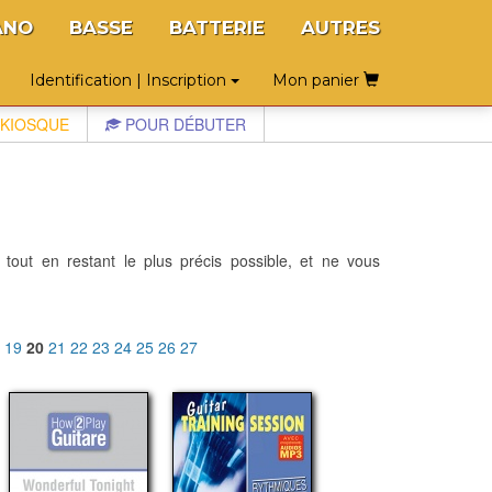
ANO
BASSE
BATTERIE
AUTRES
Identification | Inscription
Mon panier
KIOSQUE
POUR DÉBUTER
 tout en restant le plus précis possible, et ne vous
8
19
20
21
22
23
24
25
26
27