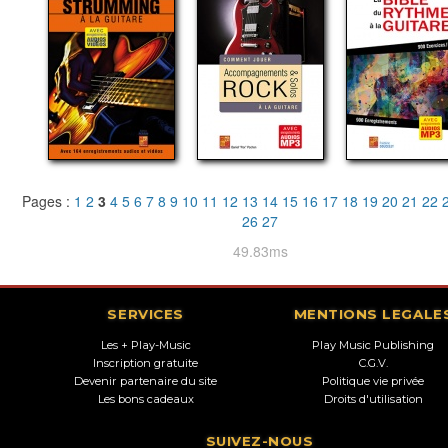
Pages :
1
2
3
4
5
6
7
8
9
10
11
12
13
14
15
16
17
18
19
20
21
22
26
27
49.83ms
SERVICES
MENTIONS LEGALE
Les + Play-Music
Play Music Publishing
Inscription gratuite
C.G.V.
Devenir partenaire du site
Politique vie privée
Les bons cadeaux
Droits d'utilisation
SUIVEZ-NOUS