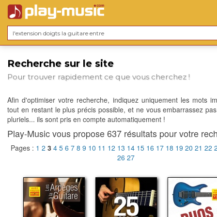
Recherche sur le site
Pour trouver rapidement ce que vous cherchez !
Afin d'optimiser votre recherche, indiquez uniquement les mots im
tout en restant le plus précis possible, et ne vous embarrassez pas
pluriels... ils sont pris en compte automatiquement !
Play-Music vous propose 637 résultats pour votre rech
Pages :
1
2
3
4
5
6
7
8
9
10
11
12
13
14
15
16
17
18
19
20
21
22
26
27