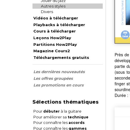
Jouer du jazz
Autres styles
Divers
Vidéos à télécharger
Playbacks à télécharger
Cours à télécharger
Leçons How2Play
Partitions How2Play
Magazine Cours2
Près de 
Téléchargements gratuits
développ
partie 
(sous t
Les dernières nouveautés
seconde 
Les offres groupées
finger s
Les promotions en cours
sourdine
Durée :
Sélections thématiques
Pour
débuter
à la guitare
Pour améliorer sa
technique
Pour connaître les
accords
Pour connaître les
gammes