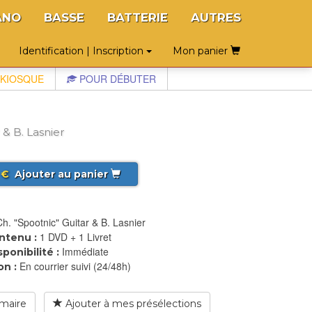
ANO
BASSE
BATTERIE
AUTRES
Identification | Inscription
Mon panier
KIOSQUE
POUR DÉBUTER
& B. Lasnier
€
Ajouter au panier
Ch. "Spootnic" Guitar & B. Lasnier
1 DVD + 1 Livret
ntenu :
Immédiate
sponibilité :
En courrier suivi (24/48h)
on :
maire
Ajouter à mes présélections