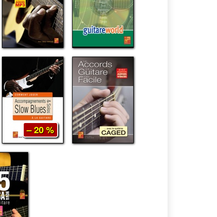
– 20 %