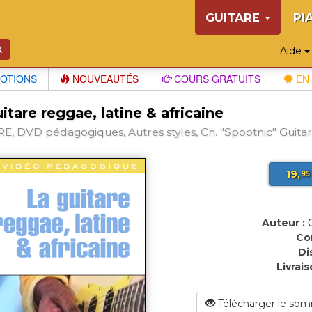
GUITARE
PI
Aide
OTIONS
NOUVEAUTÉS
COURS GRATUITS
EN 
itare reggae, latine & africaine
E, DVD pédagogiques, Autres styles, Ch. "Spootnic" Guitar 
19,
95
Auteur :
Co
Di
Livrais
Télécharger le som