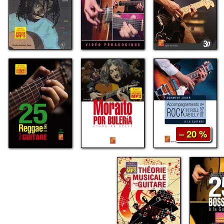
– 20 %