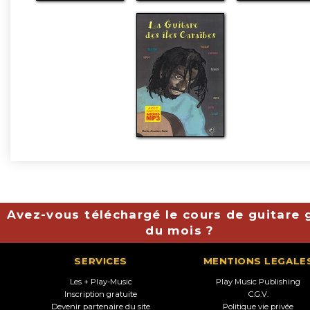
Avez-vous téléchargé le cours de guitare g
du mois ?
SERVICES
MENTIONS LEGALE
Les + Play-Music
Play Music Publishing
Inscription gratuite
C.G.V.
Devenir partenaire du site
Politique vie privée