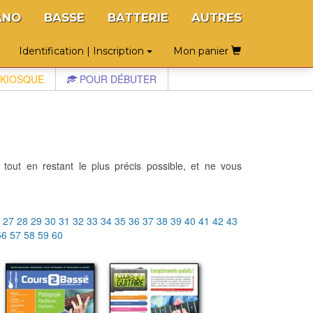
ANO
BASSE
BATTERIE
AUTRES
Identification | Inscription
Mon panier
KIOSQUE
POUR DÉBUTER
 tout en restant le plus précis possible, et ne vous
6
27
28
29
30
31
32
33
34
35
36
37
38
39
40
41
42
43
56
57
58
59
60