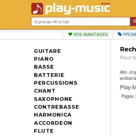
VOS AVANTAGES
PROM
Reche
GUITARE
Pour t
PIANO
BASSE
Afin d'
BATTERIE
embarras
PERCUSSIONS
Play-M
CHANT
Pages 
SAXOPHONE
CONTREBASSE
HARMONICA
ACCORDEON
FLUTE