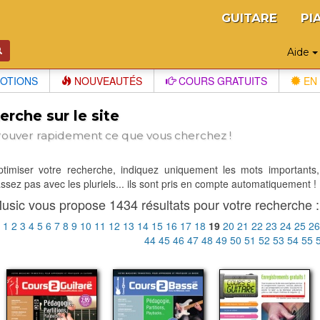
GUITARE
PI
Aide
OTIONS
NOUVEAUTÉS
COURS GRATUITS
EN 
rche sur le site
rouver rapidement ce que vous cherchez !
optimiser votre recherche, indiquez uniquement les mots importants,
sez pas avec les pluriels... ils sont pris en compte automatiquement !
usic vous propose 1434 résultats pour votre recherche :
:
1
2
3
4
5
6
7
8
9
10
11
12
13
14
15
16
17
18
19
20
21
22
23
24
25
2
44
45
46
47
48
49
50
51
52
53
54
55