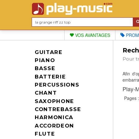
VOS AVANTAGES
PROM
Reche
GUITARE
Pour t
PIANO
BASSE
Afin d'
BATTERIE
embarras
PERCUSSIONS
Play-M
CHANT
Pages 
SAXOPHONE
CONTREBASSE
HARMONICA
ACCORDEON
FLUTE