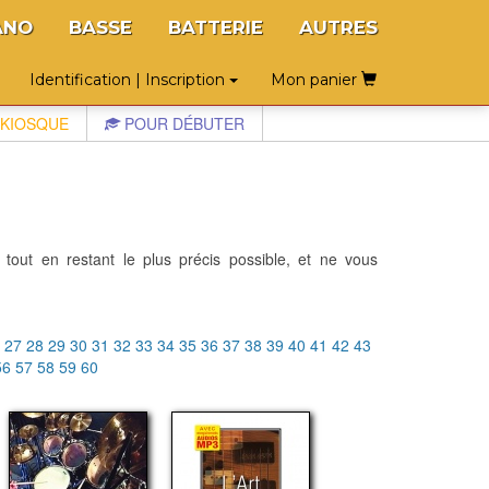
ANO
BASSE
BATTERIE
AUTRES
Identification | Inscription
Mon panier
KIOSQUE
POUR DÉBUTER
 tout en restant le plus précis possible, et ne vous
6
27
28
29
30
31
32
33
34
35
36
37
38
39
40
41
42
43
56
57
58
59
60