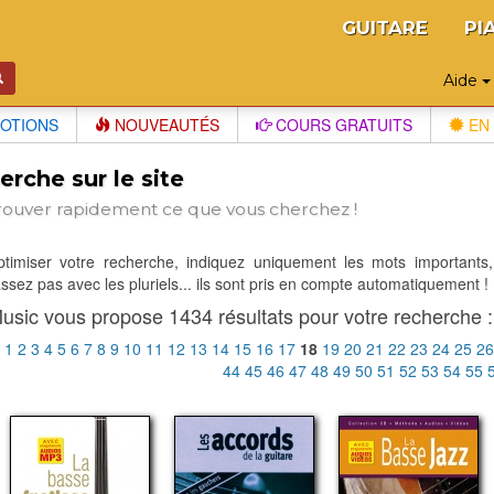
GUITARE
PI
Aide
OTIONS
NOUVEAUTÉS
COURS GRATUITS
EN 
rche sur le site
rouver rapidement ce que vous cherchez !
optimiser votre recherche, indiquez uniquement les mots importants,
sez pas avec les pluriels... ils sont pris en compte automatiquement !
usic vous propose 1434 résultats pour votre recherche :
:
1
2
3
4
5
6
7
8
9
10
11
12
13
14
15
16
17
18
19
20
21
22
23
24
25
2
44
45
46
47
48
49
50
51
52
53
54
55