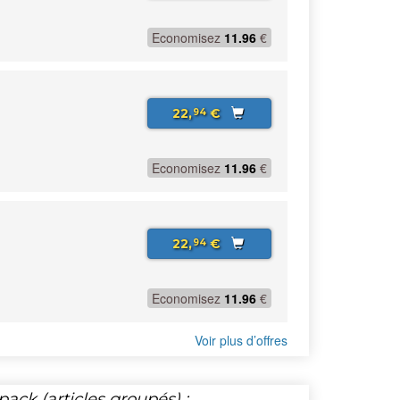
Economisez
11.96
€
22,
€
94
Economisez
11.96
€
22,
€
94
Economisez
11.96
€
Voir plus d’offres
ack (articles groupés) :