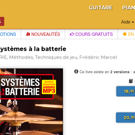
GUITARE
PIA
Aide
OTIONS
NOUVEAUTÉS
COURS GRATUITS
EN 
ystèmes à la batterie
IE, Méthodes, Techniques de jeu, Frédéric Marcel
Ce livre existe en
2 versions
: a
18,
95
20,
95