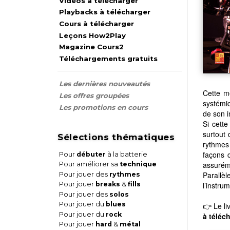
Vidéos à télécharger
Playbacks à télécharger
Cours à télécharger
Leçons How2Play
Magazine Cours2
Téléchargements gratuits
Les dernières nouveautés
Cette m
Les offres groupées
systémiq
Les promotions en cours
de son i
Si cette
surtout 
Sélections thématiques
rythmes
façons 
Pour
débuter
à la batterie
assurém
Pour améliorer sa
technique
Parallèl
Pour jouer des
rythmes
l’instrum
Pour jouer
breaks
&
fills
Pour jouer des
solos
Pour jouer du
blues
👉 Le li
Pour jouer du
rock
à téléc
Pour jouer
hard
&
métal