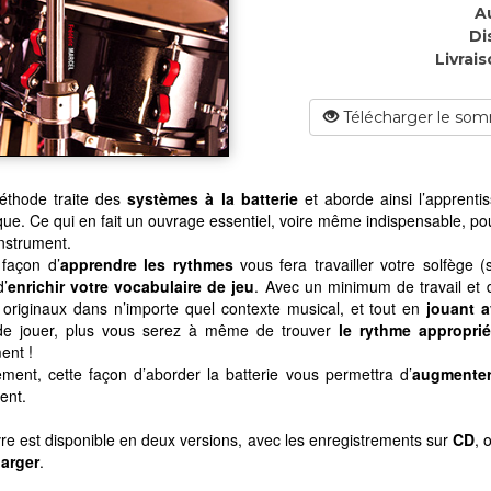
A
Di
Livrais
Télécharger le som
éthode traite des
systèmes à la batterie
et aborde ainsi l’apprenti
ue. Ce qui en fait un ouvrage essentiel, voire même indispensable, pour
nstrument.
 façon d’
apprendre les rythmes
vous fera travailler votre solfège
d’
enrichir votre vocabulaire de jeu
. Avec un minimum de travail et d
 originaux dans n’importe quel contexte musical, et tout en
jouant a
de jouer, plus vous serez à même de trouver
le rythme appropri
ent !
ement, cette façon d’aborder la batterie vous permettra d’
augmenter
ent.
vre est disponible en deux versions, avec les enregistrements sur
CD
, 
harger
.