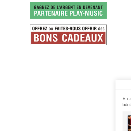
En a
béné