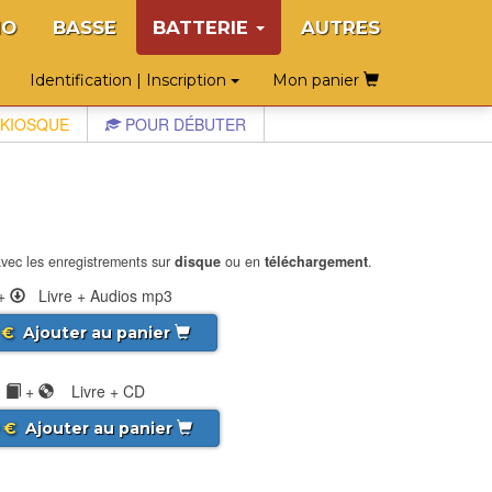
NO
BASSE
BATTERIE
AUTRES
Identification | Inscription
Mon panier
KIOSQUE
POUR DÉBUTER
vec les enregistrements sur
disque
ou en
téléchargement
.
+
Livre + Audios mp3
€
Ajouter au panier
+
Livre + CD
€
Ajouter au panier