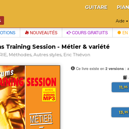
GUITARE
PIA
Aide
OTIONS
NOUVEAUTÉS
COURS GRATUITS
EN 
 Training Session - Métier & variété
IE, Méthodes, Autres styles, Eric Thiévon
Ce livre existe en
2 versions
: a
11,
95
13,
95