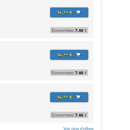
14,
€
44
Economisez
7.46
€
14,
€
44
Economisez
7.46
€
14,
€
44
Economisez
7.46
€
Voir plus d’offres