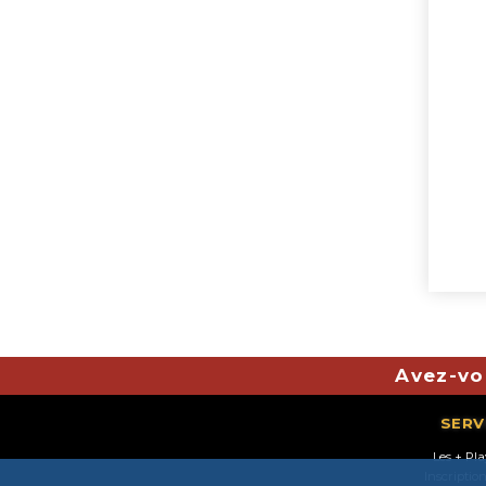
Avez-vou
SERV
Les + Pl
Inscriptio