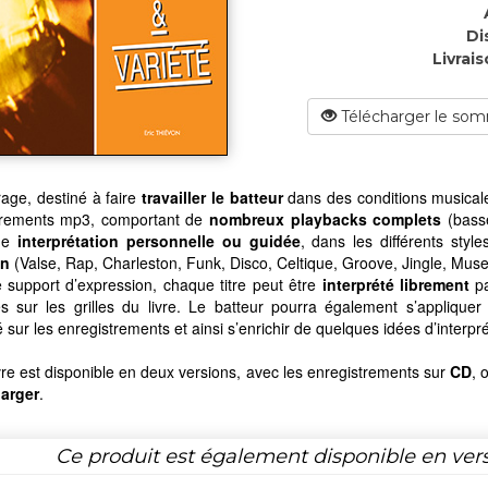
Di
Livrais
Télécharger le som
age, destiné à faire
travailler le batteur
dans des conditions musical
trements mp3, comportant de
nombreux playbacks complets
(basse
une
interprétation personnelle ou guidée
, dans les différents sty
en
(Valse, Rap, Charleston, Funk, Disco, Celtique, Groove, Jingle, Musett
e support d’expression, chaque titre peut être
interprété librement
pa
es sur les grilles du livre. Le batteur pourra également s’applique
 sur les enregistrements et ainsi s’enrichir de quelques idées d’interpré
vre est disponible en deux versions, avec les enregistrements sur
CD
, 
harger
.
Ce produit est également disponible en ver