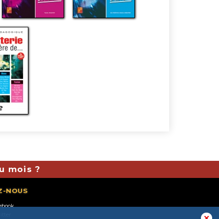
du mois ?
Z-NOUS
ebook
itter
✕