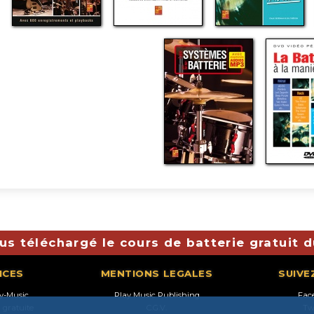
s téléchargé le cours de batterie gratuit 
ICES
MENTIONS LEGALES
SUIVE
ay-Music
Play Music Publishing
Fac
n gratuite
C.G.V.
Tw