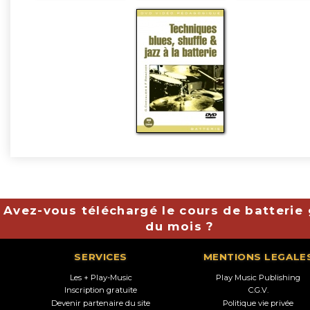
Avez-vous téléchargé le cours de batterie 
du mois ?
SERVICES
MENTIONS LEGALE
Les + Play-Music
Play Music Publishing
Inscription gratuite
C.G.V.
Devenir partenaire du site
Politique vie privée