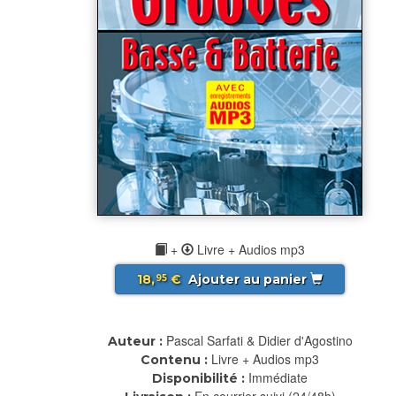
+
Livre + Audios mp3
18,
€
Ajouter au panier
95
Pascal Sarfati & Didier d'Agostino
Auteur :
Livre + Audios mp3
Contenu :
Immédiate
Disponibilité :
En courrier suivi (24/48h)