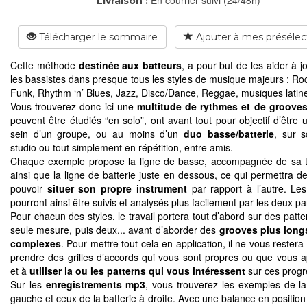
Livraison :
Télécharger le sommaire
Ajouter à mes présélec
Cette méthode
destinée aux batteurs
, a pour but de les aider à 
les bassistes dans presque tous les styles de musique majeurs : Roc
Funk, Rhythm ‘n’ Blues, Jazz, Disco/Dance, Reggae, musiques latine
Vous trouverez donc ici une
multitude de rythmes et de groove
peuvent être étudiés “en solo”, ont avant tout pour objectif d’être u
sein d’un groupe, ou au moins d’un
duo basse/batterie
, sur 
studio ou tout simplement en répétition, entre amis.
Chaque exemple propose la ligne de basse, accompagnée de sa t
ainsi que la ligne de batterie juste en dessous, ce qui permettra de
pouvoir
situer son propre instrument
par rapport à l’autre. Le
pourront ainsi être suivis et analysés plus facilement par les deux par
Pour chacun des styles, le travail portera tout d’abord sur des patt
seule mesure, puis deux... avant d’aborder des
grooves plus longs
complexes
. Pour mettre tout cela en application, il ne vous restera
prendre des grilles d’accords qui vous sont propres ou que vous a
et à
utiliser la ou les patterns qui vous intéressent
sur ces progr
Sur les
enregistrements mp3
, vous trouverez les exemples de l
gauche et ceux de la batterie à droite. Avec une balance en position